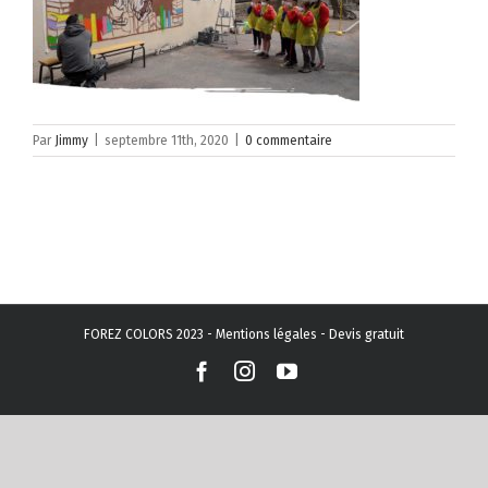
Par
Jimmy
|
septembre 11th, 2020
|
0 commentaire
FOREZ COLORS 2023 -
Mentions légales
-
Devis gratuit
Facebook
Instagram
YouTube