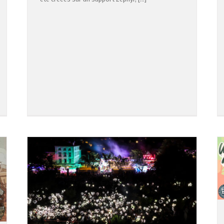
URBAN SHOW 3 – Warm Up #1
Actualités
Évènements
Urban Show
RISON