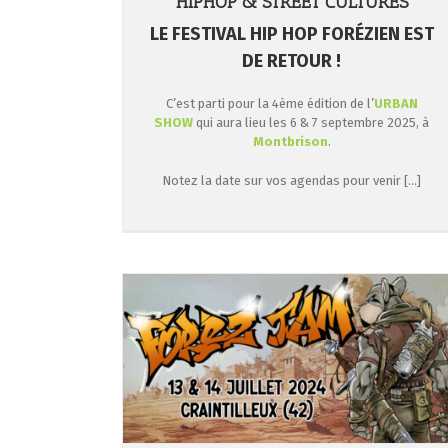
HIPHOP & STREET CULTURES
LE FESTIVAL HIP HOP FORÉZIEN EST
DE RETOUR !
C’est parti pour la 4ème édition de l’
URBAN
SHOW
qui aura lieu les 6 & 7 septembre 2025, à
Montbrison
.
Notez la date sur vos agendas pour venir […]
eux (42)
Light Painting GEANT le 14 juillet à MONTB
!
nts
Actualités
Évènements
Light Painting