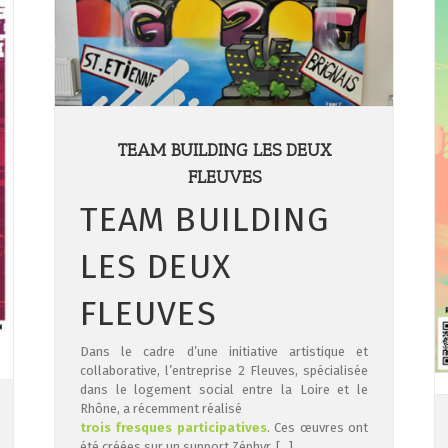
TEAM BUILDING LES DEUX
Retour sur l’URBAN SHOW 3 à MONTBRISON !
FLEUVES
Actualités
Évènements
Urban Show
TEAM BUILDING
LES DEUX
FLEUVES
Dans le cadre d’une initiative artistique et
collaborative, l’entreprise 2 Fleuves, spécialisée
dans le logement social entre la Loire et le
Rhône, a récemment réalisé
trois fresques participatives
. Ces œuvres ont
été créées sur un support Zéphyr, […]