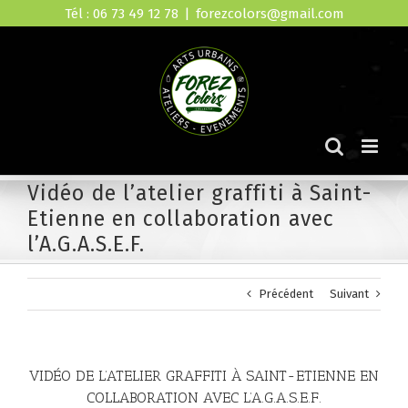
Skip
Tél : 06 73 49 12 78
|
forezcolors@gmail.com
to
content
Vidéo de l’atelier graffiti à Saint-
Etienne en collaboration avec
l’A.G.A.S.E.F.
Précédent
Suivant
VIDÉO DE L’ATELIER GRAFFITI À SAINT-ETIENNE EN
COLLABORATION AVEC L’A.G.A.S.E.F.