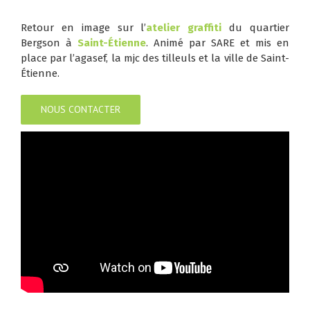
Retour en image sur l’
atelier graffiti
du quartier
Bergson à
Saint-Étienne
. Animé par
SARE
et mis en
place par
l’agasef,
la
mjc des tilleuls
et la
ville de Saint-
Étienne
.
NOUS CONTACTER