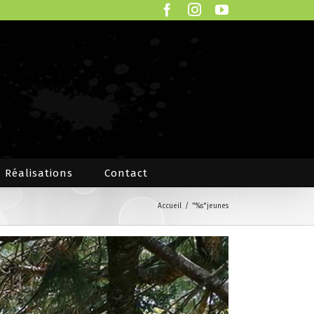
Facebook
Instagram
YouTube
Réalisations
Contact
Accueil
/
"%s"
jeunes