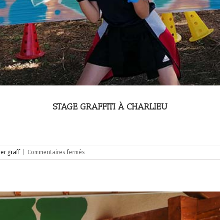
STAGE GRAFFITI À CHARLIEU
sur
ier graff
|
Commentaires fermés
stage
graffiti
à
Charlieu