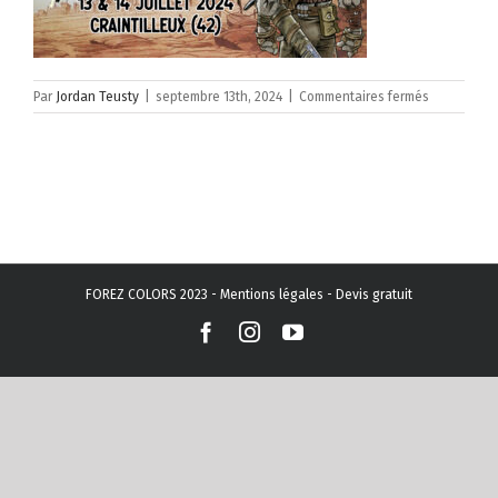
sur
Par
Jordan Teusty
|
septembre 13th, 2024
|
Commentaires fermés
FOREZ COLORS 2023 -
Mentions légales
-
Devis gratuit
Facebook
Instagram
YouTube