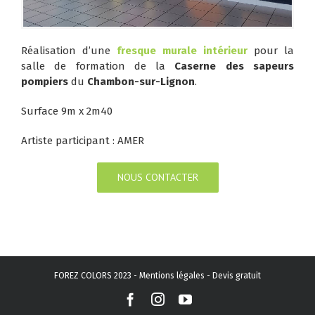
Réalisation d’une
fresque murale intérieur
pour la
salle de formation de la
Caserne des sapeurs
pompiers
du
Chambon-sur-Lignon
.
Surface 9m x 2m40
Artiste participant :
AMER
NOUS CONTACTER
FOREZ COLORS 2023 -
Mentions légales
-
Devis gratuit
Facebook
Instagram
YouTube