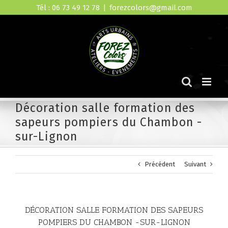
Skip
Tél : 06 73 49 12 78
|
forezcolors@gmail.com
to
content
Décoration salle formation des
sapeurs pompiers du Chambon -
sur-Lignon
Précédent
Suivant
DÉCORATION SALLE FORMATION DES SAPEURS
POMPIERS DU CHAMBON -SUR-LIGNON