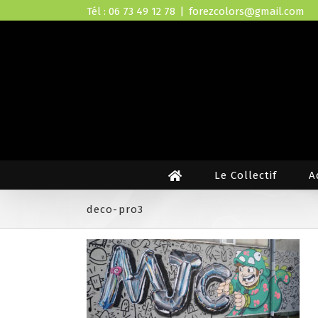
Skip
Tél : 06 73 49 12 78
|
forezcolors@gmail.com
to
content
Le Collectif
A
deco-pro3