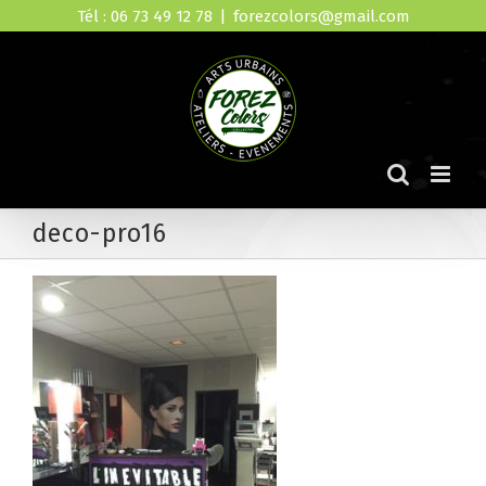
Skip
Tél : 06 73 49 12 78
|
forezcolors@gmail.com
to
content
deco-pro16