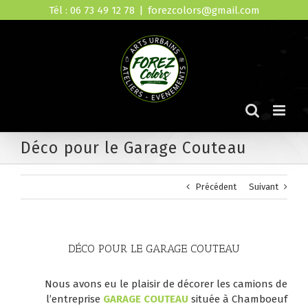
Skip
Tél : 06 73 49 12 78
|
forezcolors@gmail.com
to
content
Déco pour le Garage Couteau
Précédent
Suivant
DÉCO POUR LE GARAGE COUTEAU
Nous avons eu le plaisir de décorer les camions de
l’entreprise
GARAGE COUTEAU
située à Chamboeuf