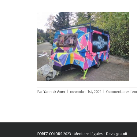
Par
Yannick Amer
|
novembre 1st, 2022
|
Commentaires fer
FOREZ COLORS 2023 -
Mentions légales
-
Devis gratuit