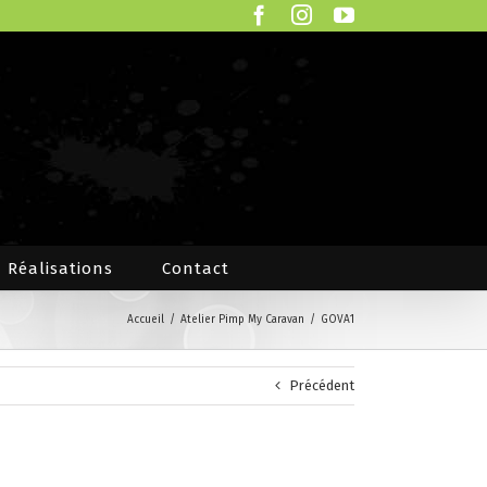
Facebook
Instagram
YouTube
Réalisations
Contact
Accueil
/
Atelier Pimp My Caravan
/
GOVA1
Précédent