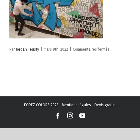
sur
Par
Jordan Teusty
|
mars 9th, 2022
|
Commentaires fermés
FJT
2022
(2)
FOREZ COLORS 2023 -
Mentions légales
-
Devis gratuit
Facebook
Instagram
YouTube