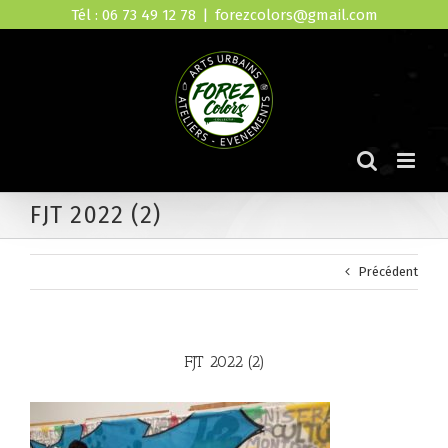
Skip
Tél : 06 73 49 12 78
|
forezcolors@gmail.com
to
content
FJT 2022 (2)
Précédent
FJT 2022 (2)